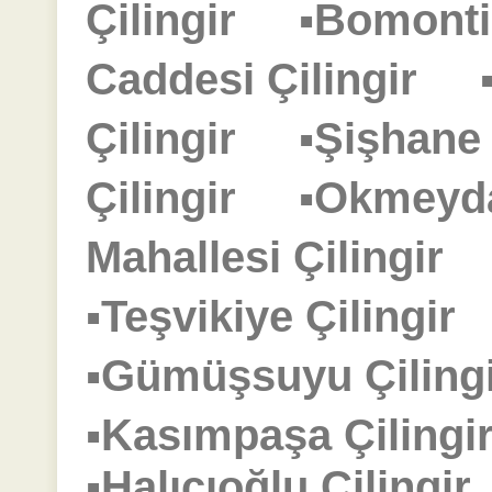
Çilingir
▪Bomonti
Caddesi Çilingir
Çilingir
▪Şişhane
Çilingir
▪Okmeyd
Mahallesi Çilingir
▪Teşvikiye Çilingi
▪Gümüşsuyu Çilin
▪Kasımpaşa Çilin
▪Halıcıoğlu Çiling