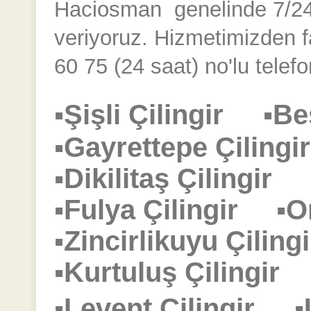
Haciosman
genelinde 7/24 k
veriyoruz. Hizmetimizden 
60 75 (24 saat) no'lu telefo
▪Şişli Çilingir
▪Be
▪Gayrettepe Çilin
▪Dikilitaş Çilingir
▪Fulya Çilingir
▪O
▪Zincirlikuyu Çili
▪Kurtuluş Çilingi
▪Levent Çilingir
▪