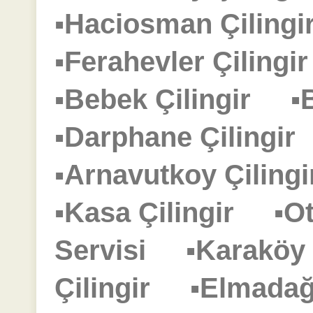
▪Haciosman Çilin
▪Ferahevler Çiling
▪Bebek Çilingir
▪
▪Darphane Çilingi
▪Arnavutkoy Çilin
▪Kasa Çilingir
▪O
Servisi
▪Karaköy
Çilingir
▪Elmadağ