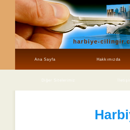
harbiye-cilingir.
Ana Sayfa
Hakkımızda
Diğer Sitelerimiz
İletiş
Harbi